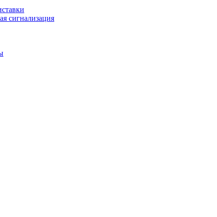
иставки
ая сигнализация
ы