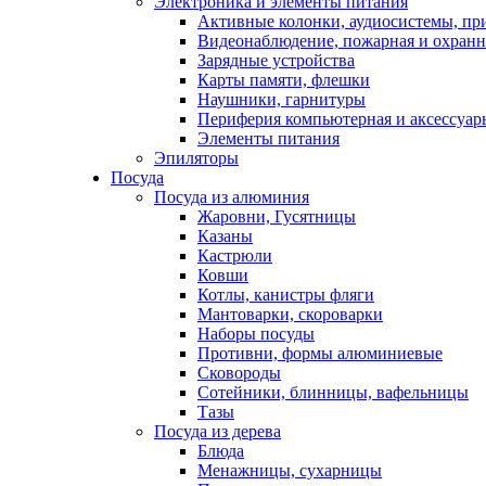
Электроника и элементы питания
Активные колонки, аудиосистемы, пр
Видеонаблюдение, пожарная и охранн
Зарядные устройства
Карты памяти, флешки
Наушники, гарнитуры
Периферия компьютерная и аксессуар
Элементы питания
Эпиляторы
Посуда
Посуда из алюминия
Жаровни, Гусятницы
Казаны
Кастрюли
Ковши
Котлы, канистры фляги
Мантоварки, скороварки
Наборы посуды
Противни, формы алюминиевые
Сковороды
Сотейники, блинницы, вафельницы
Тазы
Посуда из дерева
Блюда
Менажницы, сухарницы