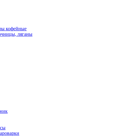
оры кофейные
очницы, ляганы
чник
осы
пароварки