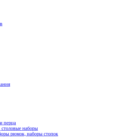
ов
кания
 и перца
, столовые наборы
боры рюмок, наборы стопок