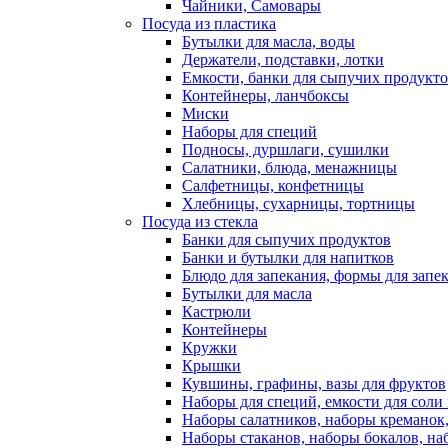
Чайники, Самовары
Посуда из пластика
Бутылки для масла, воды
Держатели, подставки, лотки
Емкости, банки для сыпучих продукт
Контейнеры, ланчбоксы
Миски
Наборы для специй
Подносы, дуршлаги, сушилки
Салатники, блюда, менажницы
Салфетницы, конфетницы
Хлебницы, сухарницы, тортницы
Посуда из стекла
Банки для сыпучих продуктов
Банки и бутылки для напитков
Блюдо для запекания, формы для запе
Бутылки для масла
Кастрюли
Контейнеры
Кружки
Крышки
Кувшины, графины, вазы для фруктов
Наборы для специй, емкости для соли
Наборы салатников, наборы креманок
Наборы стаканов, наборы бокалов, на