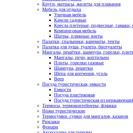
Круги, матрасы, жилеты для плавания
Мебель для отдыха
Уличная мебель
Качели садовые
Кресла плетеные, подвесные, гамаки,
Кемпинговая мебель
Шатры, пляжные зонты
Палатки, спальники, карематы, тенты
Палатка для душа, туалета, биотуалеты
Мангалы, решётки, шампура, горелки, плит
Мангалы, печи, коптильни
Плиты, горелки газовые
Шампура, решетки
Щепа для копчения, уголь
Веер
Посуда туристическая, емкости
Емкости
Посуда пластиковая
Посуда туристическая из нержавеюще
Термосы, термоконтейнеры, фляжки
Ножи туристические
Термосумки. сумки для мангалов, казанов
Рюкзаки
Фонари
Аксессуары для туризма