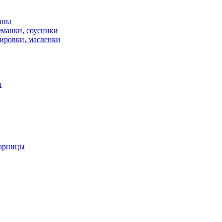
каны
еманки, соусники
ировки, масленки
и
харницы