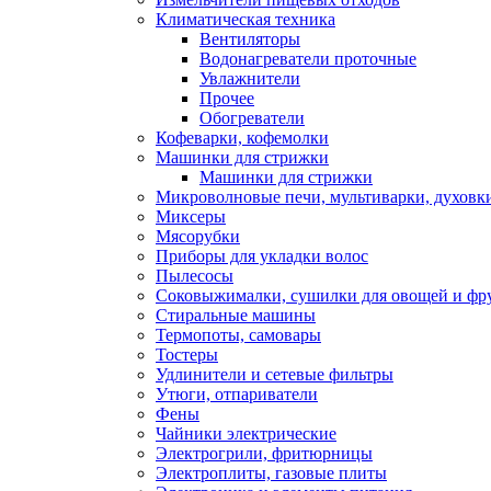
Климатическая техника
Вентиляторы
Водонагреватели проточные
Увлажнители
Прочее
Обогреватели
Кофеварки, кофемолки
Машинки для стрижки
Машинки для стрижки
Микроволновые печи, мультиварки, духовки
Миксеры
Мясорубки
Приборы для укладки волос
Пылесосы
Соковыжималки, сушилки для овощей и фр
Стиральные машины
Термопоты, самовары
Тостеры
Удлинители и сетевые фильтры
Утюги, отпариватели
Фены
Чайники электрические
Электрогрили, фритюрницы
Электроплиты, газовые плиты