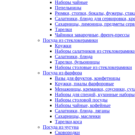
Наборы чайные
Пепельницы
Рюмки, стопки, бокалы, фужеры, ста
Салатники, блюдо для сервировки, кр
Сахарницы, лимоница, предметы серв
Тарелки
Чайники заварочные, френч-прессы
Посуда из стеклокерамики
Кружки
Наборы салатников из стеклокерамик
Салатники, блюда
Тарелки, бульонницы
Наборы столовые из стеклокерамики
Посуда из фарфора
Вазы для фруктов, конфетницы
Кружки, пиалы фарфоровые
Менажницы, креманки, соусники, су
Наборы для специй, кухонные наборы
Наборы столовой посуды
Наборы чайные, кофейные
Салатники, блюда, ляганы
Сахарницы, масленки
Тарелки,коса
Посуда из чугуна
Сковородки