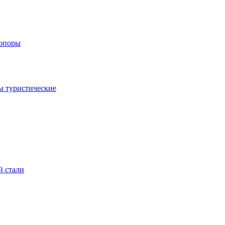
 опоры
ы туристические
й стали