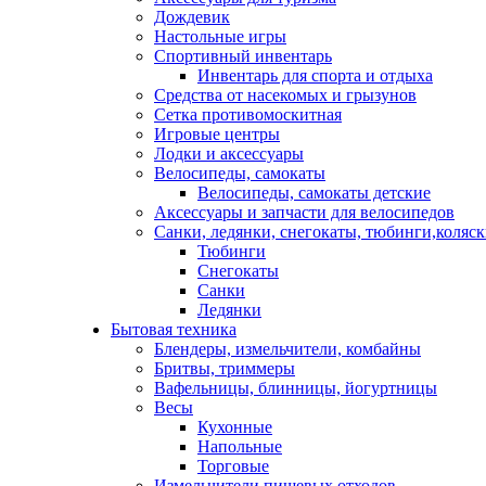
Дождевик
Настольные игры
Спортивный инвентарь
Инвентарь для спорта и отдыха
Средства от насекомых и грызунов
Сетка противомоскитная
Игровые центры
Лодки и аксессуары
Велосипеды, самокаты
Велосипеды, самокаты детские
Аксессуары и запчасти для велосипедов
Санки, ледянки, снегокаты, тюбинги,коляс
Тюбинги
Снегокаты
Санки
Ледянки
Бытовая техника
Блендеры, измельчители, комбайны
Бритвы, триммеры
Вафельницы, блинницы, йогуртницы
Весы
Кухонные
Напольные
Торговые
Измельчители пищевых отходов