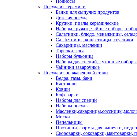
Подносы
Посуда из керамики
Банки для сыпучих продуктов
Детская посуда
Кружки, пиалы керамические
Наборы кружек, чайные наборы, наб
Салатники, блюдо, менажницы, селед
Салфетницы, конфетницы, соусники
Сахарницы, масленки
Тарелки, коса
Наборы бульониц
Наборы для специй, кухонные наборы
Чайники заварочные
Посуда из нержавеющей стали
Ведра, тазы, баки
Кастрюли
Ковши
Кофеварки
Наборы для специй
Наборы посуды
Масленки,сахарницы,соусницы,моло
Миски
Пепельницы
Противни, формы для выпечки, подн
Скороварки, соковарки, мантоварки, 