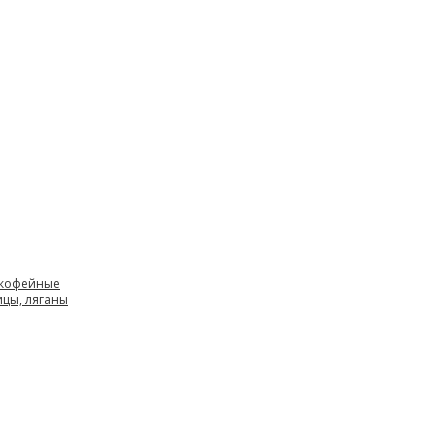
 кофейные
ицы, ляганы