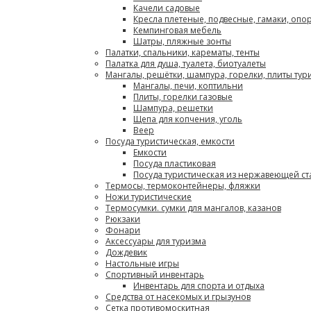
Качели садовые
Кресла плетеные, подвесные, гамаки, опо
Кемпинговая мебель
Шатры, пляжные зонты
Палатки, спальники, карематы, тенты
Палатка для душа, туалета, биотуалеты
Мангалы, решётки, шампура, горелки, плиты тур
Мангалы, печи, коптильни
Плиты, горелки газовые
Шампура, решетки
Щепа для копчения, уголь
Веер
Посуда туристическая, емкости
Емкости
Посуда пластиковая
Посуда туристическая из нержавеющей ст
Термосы, термоконтейнеры, фляжки
Ножи туристические
Термосумки. сумки для мангалов, казанов
Рюкзаки
Фонари
Аксессуары для туризма
Дождевик
Настольные игры
Спортивный инвентарь
Инвентарь для спорта и отдыха
Средства от насекомых и грызунов
Сетка противомоскитная