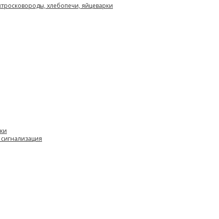
ектросковороды, хлебопечи, яйцеварки
вки
 сигнализация