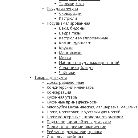
Тарелки,коса
Посуда из чугуна
Сковородки
Кастрюли
Посуда эмалированная
Баки, бидоны
Ведра, тазы
Кастрюли эмалированные
Ковши, дуршлаги
Кружки
Мантоварки
Миски
Наборы посуды эмалированной
Салатники, блюда
Чайники
Товары для кухни
Доски разделочные
Кондитерский инвентарь
Консервация
Кухонная утварь
Кухонные принадлежности
Мясорубка механическая, лапшерезка, машинка
Ножи, ножеточки, подставки для ножей
Ножи консервные, штопоры, открывалки
Подставки, органайзеры для кухни
Полки, этажерки металлические
Рейлинги, держатели, крючки
Столовые приборы