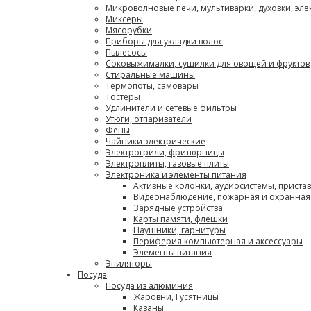
Микроволновые печи, мультиварки, духовки, эл
Миксеры
Мясорубки
Приборы для укладки волос
Пылесосы
Соковыжималки, сушилки для овощей и фруктов
Стиральные машины
Термопоты, самовары
Тостеры
Удлинители и сетевые фильтры
Утюги, отпариватели
Фены
Чайники электрические
Электрогрили, фритюрницы
Электроплиты, газовые плиты
Электроника и элементы питания
Активные колонки, аудиосистемы, приста
Видеонаблюдение, пожарная и охранная
Зарядные устройства
Карты памяти, флешки
Наушники, гарнитуры
Периферия компьютерная и аксессуары
Элементы питания
Эпиляторы
Посуда
Посуда из алюминия
Жаровни, Гусятницы
Казаны