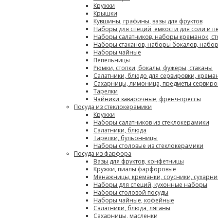
Кружки
Крышки
Кувшины, графины, вазы для фруктов
Наборы для специй, емкости для соли и п
Наборы салатников, наборы креманок, с
Наборы стаканов, наборы бокалов, набо
Наборы чайные
Пепельницы
Рюмки, стопки, бокалы, фужеры, стаканы
Салатники, блюдо для сервировки, крема
Сахарницы, лимоница, предметы сервиро
Тарелки
Чайники заварочные, френч-прессы
Посуда из стеклокерамики
Кружки
Наборы салатников из стеклокерамики
Салатники, блюда
Тарелки, бульонницы
Наборы столовые из стеклокерамики
Посуда из фарфора
Вазы для фруктов, конфетницы
Кружки, пиалы фарфоровые
Менажницы, креманки, соусники, сухарн
Наборы для специй, кухонные наборы
Наборы столовой посуды
Наборы чайные, кофейные
Салатники, блюда, ляганы
Сахарницы, масленки