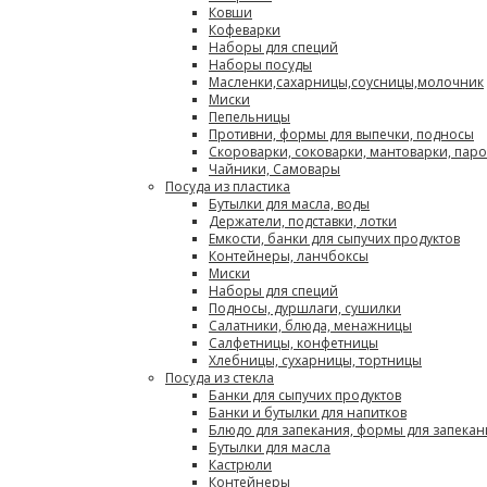
Ковши
Кофеварки
Наборы для специй
Наборы посуды
Масленки,сахарницы,соусницы,молочник
Миски
Пепельницы
Противни, формы для выпечки, подносы
Скороварки, соковарки, мантоварки, пар
Чайники, Самовары
Посуда из пластика
Бутылки для масла, воды
Держатели, подставки, лотки
Емкости, банки для сыпучих продуктов
Контейнеры, ланчбоксы
Миски
Наборы для специй
Подносы, дуршлаги, сушилки
Салатники, блюда, менажницы
Салфетницы, конфетницы
Хлебницы, сухарницы, тортницы
Посуда из стекла
Банки для сыпучих продуктов
Банки и бутылки для напитков
Блюдо для запекания, формы для запекан
Бутылки для масла
Кастрюли
Контейнеры