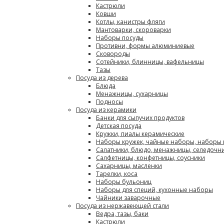
Кастрюли
Ковши
Котлы, канистры фляги
Мантоварки, скороварки
Наборы посуды
Противни, формы алюминиевые
Сковороды
Сотейники, блинницы, вафельницы
Тазы
Посуда из дерева
Блюда
Менажницы, сухарницы
Подносы
Посуда из керамики
Банки для сыпучих продуктов
Детская посуда
Кружки, пиалы керамические
Наборы кружек, чайные наборы, наборы
Салатники, блюдо, менажницы, селедочн
Салфетницы, конфетницы, соусники
Сахарницы, масленки
Тарелки, коса
Наборы бульониц
Наборы для специй, кухонные наборы
Чайники заварочные
Посуда из нержавеющей стали
Ведра, тазы, баки
Кастрюли