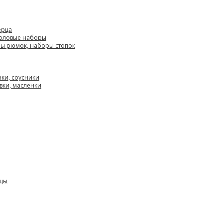
ерца
толовые наборы
ры рюмок, наборы стопок
нки, соусники
вки, масленки
ицы