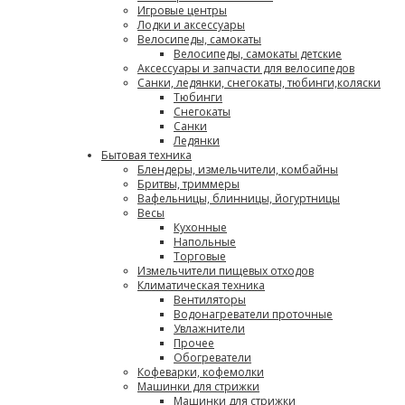
Игровые центры
Лодки и аксессуары
Велосипеды, самокаты
Велосипеды, самокаты детские
Аксессуары и запчасти для велосипедов
Санки, ледянки, снегокаты, тюбинги,коляски
Тюбинги
Снегокаты
Санки
Ледянки
Бытовая техника
Блендеры, измельчители, комбайны
Бритвы, триммеры
Вафельницы, блинницы, йогуртницы
Весы
Кухонные
Напольные
Торговые
Измельчители пищевых отходов
Климатическая техника
Вентиляторы
Водонагреватели проточные
Увлажнители
Прочее
Обогреватели
Кофеварки, кофемолки
Машинки для стрижки
Машинки для стрижки