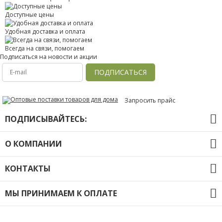
Доступные цены
Удобная доставка и оплата
Всегда на связи, помогаем
Подписаться на новости и акции
ПОДПИСАТЬСЯ
Запросить прайс
ПОДПИСЫВАЙТЕСЬ:
О КОМПАНИИ
О компании
КОНТАКТЫ
Оплата и доставка
Контакты
+7 (391) 20-40-803
Политика конфиденциальности
МЫ ПРИНИМАЕМ К ОПЛАТЕ
info@lb-opt.ru
г.Красноярск ул.Томская д.4, стр. 33/2, пом. 9