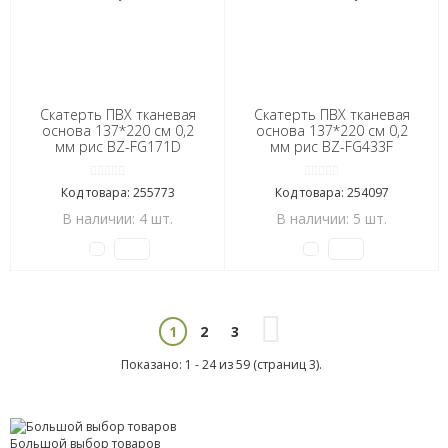
Скатерть ПВХ тканевая
Скатерть ПВХ тканевая
основа 137*220 см 0,2
основа 137*220 см 0,2
мм рис BZ-FG171D
мм рис BZ-FG433F
Марсель LiteBuy (1/1)
Марсель/Аоста LiteBuy
(1/1)
Код товара: 255773
Код товара: 254097
В наличии: 4 шт.
В наличии: 5 шт.
2
3
1
Показано: 1 - 24 из 59 (страниц 3).
Большой выбор товаров