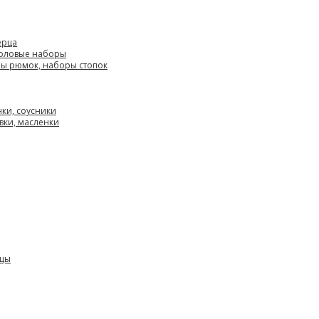
ерца
толовые наборы
ры рюмок, наборы стопок
нки, соусники
вки, масленки
ицы