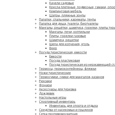
Качели садовые
Кресла плетеные, подвесные, гамаки, опо
Кемпинговая мебель
Шатры, пляжные зонты
Палатки, спальники, карематы, тенты
Палатка для душа, туалета, биотуалеты
Мангалы, решётки, шампура, горелки, плиты тур
Мангалы, печи, коптильни
Плиты, горелки газовые
Шампура, решетки
Щепа для копчения, уголь
Веер
Посуда туристическая, емкости
Емкости
Посуда пластиковая
Посуда туристическая из нержавеющей ст
Термосы, термоконтейнеры, фляжки
Ножи туристические
Термосумки. сумки для мангалов, казанов
Рюкзаки
Фонари
Аксессуары для туризма
Дождевик
Настольные игры
Спортивный инвентарь
Инвентарь для спорта и отдыха
Средства от насекомых и грызунов
Сетка противомоскитная