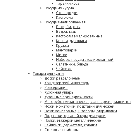
Тарелки,коса
Посуда из чугуна
Сковородки
Кастрюли
Посуда эмалированная
Баки, бидоны
Ведра, тазы
Кастрюли эмалированные
Ковши, дуршлаги
Кружки
Мантоварки
Миски
Наборы посуды эмалированной
Салатники, блюда
Чайники
Товары для кухни
Доски разделочные
Кондитерский инвентарь
Консервация
Кухонная утварь
Кухонные принадлежности
Мясорубка механическая, лапшерезка, машинка
Ножи, ножеточки, подставки для ножей
Ножи консервные, штопоры, открывалки
Подставки, органайзеры для кухни
Полки, этажерки металлические
Рейлинги, держатели, крючки
Столовые приборы