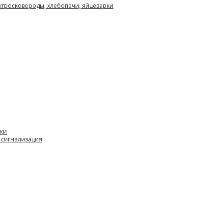
ектросковороды, хлебопечи, яйцеварки
вки
 сигнализация