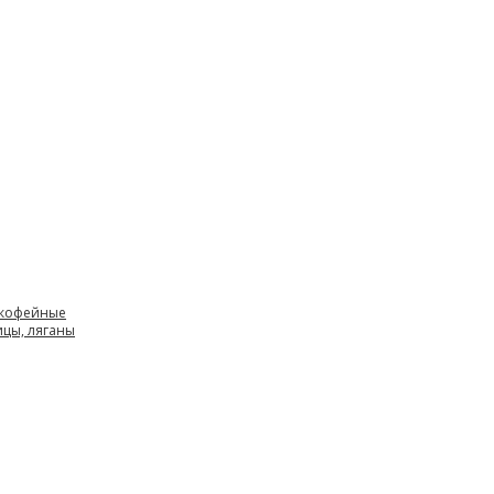
 кофейные
ицы, ляганы