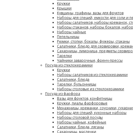
Кружки
Крышки
Кувшины, графины, вазы для фруктов
Наборы для специй, емкости для соли и п
Наборы салатников, наборы креманок, с
Наборы стаканов, наборы бокалов, набо
Наборы чайные
Пепельницы
Рюмки, стопки, бокалы, фужеры, стаканы
Салатники, блюдо для сервировки, крема
Сахарницы, лимоница, предметы сервиро
Тарелки
Чайники заварочные, френч-прессы
Посуда из стеклокерамики
Кружки
Наборы салатников из стеклокерамики
Салатники, блюда
Тарелки, бульонницы
Наборы столовые из стеклокерамики
Посуда из фарфора
Вазы для фруктов, конфетницы
Кружки, пиалы фарфоровые
Менажницы, креманки, соусники, сухарн
Наборы для специй, кухонные наборы
Наборы столовой посуды
Наборы чайные, кофейные
Салатники, блюда, ляганы
Сахарницы, масленки