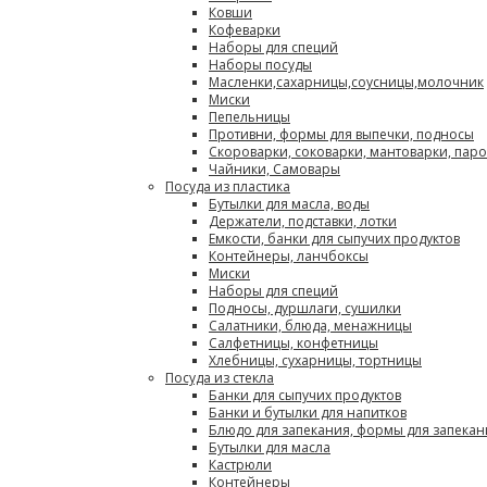
Ковши
Кофеварки
Наборы для специй
Наборы посуды
Масленки,сахарницы,соусницы,молочник
Миски
Пепельницы
Противни, формы для выпечки, подносы
Скороварки, соковарки, мантоварки, пар
Чайники, Самовары
Посуда из пластика
Бутылки для масла, воды
Держатели, подставки, лотки
Емкости, банки для сыпучих продуктов
Контейнеры, ланчбоксы
Миски
Наборы для специй
Подносы, дуршлаги, сушилки
Салатники, блюда, менажницы
Салфетницы, конфетницы
Хлебницы, сухарницы, тортницы
Посуда из стекла
Банки для сыпучих продуктов
Банки и бутылки для напитков
Блюдо для запекания, формы для запекан
Бутылки для масла
Кастрюли
Контейнеры