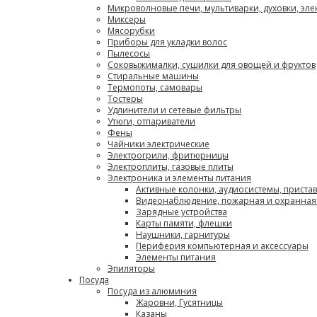
Микроволновые печи, мультиварки, духовки, эл
Миксеры
Мясорубки
Приборы для укладки волос
Пылесосы
Соковыжималки, сушилки для овощей и фруктов
Стиральные машины
Термопоты, самовары
Тостеры
Удлинители и сетевые фильтры
Утюги, отпариватели
Фены
Чайники электрические
Электрогрили, фритюрницы
Электроплиты, газовые плиты
Электроника и элементы питания
Активные колонки, аудиосистемы, приста
Видеонаблюдение, пожарная и охранная
Зарядные устройства
Карты памяти, флешки
Наушники, гарнитуры
Периферия компьютерная и аксессуары
Элементы питания
Эпиляторы
Посуда
Посуда из алюминия
Жаровни, Гусятницы
Казаны