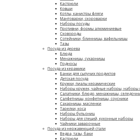
Кастрюли
Ковши
Котлы, канистры фляги
Мантоварки, скороварки
Наборы посуды
Противни, формы алюминиевые
Сковороды
Сотейники, блинницы, вафельницы
Тазы
Посуда из дерева
Блюда
Менажницы, сухарницы
Подносы
Посуда из керамики
Банки для сыпучих продуктов
Детская посуда
Кружки, пиалы керамические
Наборы кружек, чайные наборы, наборы
Салатники, блюдо, менажницы, селедочн
Салфетницы, конфетницы, соусники
Сахарницы, масленки
Тарелки, коса
Наборы бульониц
Наборы для специй, кухонные наборы
Чайники заварочные
Посуда из нержавеющей стали
Ведра, тазы, баки
Кастрюли