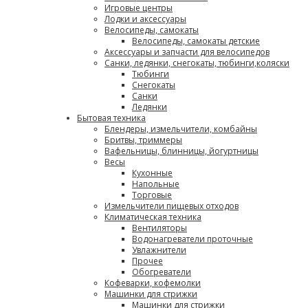
Игровые центры
Лодки и аксессуары
Велосипеды, самокаты
Велосипеды, самокаты детские
Аксессуары и запчасти для велосипедов
Санки, ледянки, снегокаты, тюбинги,коляски
Тюбинги
Снегокаты
Санки
Ледянки
Бытовая техника
Блендеры, измельчители, комбайны
Бритвы, триммеры
Вафельницы, блинницы, йогуртницы
Весы
Кухонные
Напольные
Торговые
Измельчители пищевых отходов
Климатическая техника
Вентиляторы
Водонагреватели проточные
Увлажнители
Прочее
Обогреватели
Кофеварки, кофемолки
Машинки для стрижки
Машинки для стрижки