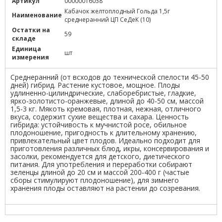
Артикул
00000016038
Кабачок желтоплодный Гольда 1,5г
Наименование
среднеранний ЦП СеДеК (10)
Остатки на
59
складе
Единица
шт
измерения
Среднеранний (от всходов до технической спелости 45-50
дней) гибрид. Растение кустовое, мощное. Плоды
удлиненно-цилиндрические, слаборебристые, гладкие,
ярко-золотисто-оранжевые, длиной до 40-50 см, массой
1,5-3 кг. Мякоть кремовая, плотная, нежная, отличного
вкуса, содержит сухие вещества и сахара. Ценность
гибрида: устойчивость к мучнистой росе, обильное
плодоношение, пригодность к длительному хранению,
привлекательный цвет плодов. Идеально подходит для
приготовления различных блюд, икры, консервирования и
засолки, рекомендуется для детского, диетического
питания. Для употребления и переработки собирают
зеленцы длиной до 20 см и массой 200-400 г (частые
сборы стимулируют плодоношение), для зимнего
хранения плоды оставляют на растении до созревания.