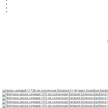
Штекер садовый 11*38 см солнечная батарея 0,1 Вт микс Колибри Baizhe