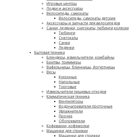
Игровые центры
Лодки и аксессуары
Велосипеды, самокаты
Велосипеды, самокаты детские
Аксессуары и запчасти для велосипедов
Санки, ледянки, снегокаты, тюбинги,коляски
Тюбинги
Снегокаты
Санки
Ледянки
Бытовая техника
Блендеры, измельчители, комбайны
Бритвы, триммеры
Вафельницы, блинницы, йогуртницы
Весы
Кухонные
Напольные
Торговые
Измельчители пищевых отходов
Климатическая техника
Вентиляторы
Водонагреватели проточные
Увлажнители
Прочее
Обогреватели
Кофеварки, кофемолки
Машинки для стрижки
Машинки для стрижки