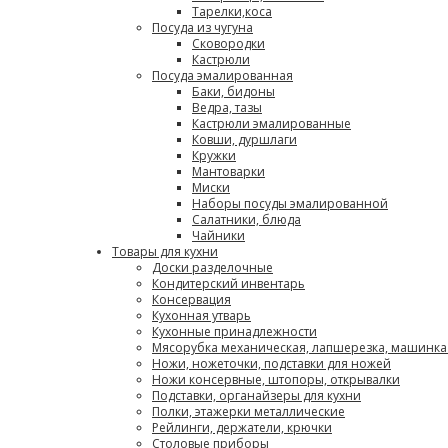
Тарелки,коса
Посуда из чугуна
Сковородки
Кастрюли
Посуда эмалированная
Баки, бидоны
Ведра, тазы
Кастрюли эмалированные
Ковши, дуршлаги
Кружки
Мантоварки
Миски
Наборы посуды эмалированной
Салатники, блюда
Чайники
Товары для кухни
Доски разделочные
Кондитерский инвентарь
Консервация
Кухонная утварь
Кухонные принадлежности
Мясорубка механическая, лапшерезка, машинка
Ножи, ножеточки, подставки для ножей
Ножи консервные, штопоры, открывалки
Подставки, органайзеры для кухни
Полки, этажерки металлические
Рейлинги, держатели, крючки
Столовые приборы