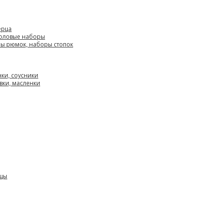
ерца
толовые наборы
ры рюмок, наборы стопок
нки, соусники
вки, масленки
ицы