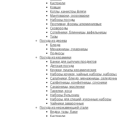
Кастрюли
Ковши
Котлы, канистры фляги
Мантоварки, скороварки
Наборы посуды
Противни, формы алюминиевые
Сковороды
Сотейники, блинницы, вафельницы
Тазы
Посуда из дерева
Блюда
Менажницы, сухарницы
Подносы
Посуда из керамики
Банки для сыпучих продуктов
Детская посуда
Кружки, пиалы керамические
Наборы кружек, чайные наборы, наборы
Салатники, блюдо, менажницы, селедочн
Салфетницы, конфетницы, соусники
Сахарницы, масленки
Тарелки, коса
Наборы бульониц
Наборы для специй, кухонные наборы
Чайники заварочные
Посуда из нержавеющей стали
Ведра, тазы, баки
Кастрюли