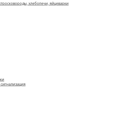
ектросковороды, хлебопечи, яйцеварки
вки
 сигнализация