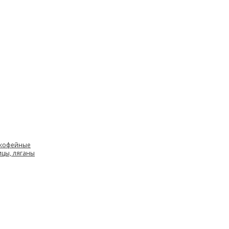
 кофейные
ицы, ляганы