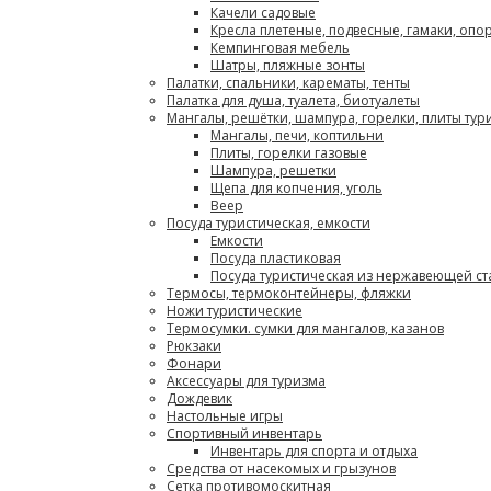
Качели садовые
Кресла плетеные, подвесные, гамаки, опо
Кемпинговая мебель
Шатры, пляжные зонты
Палатки, спальники, карематы, тенты
Палатка для душа, туалета, биотуалеты
Мангалы, решётки, шампура, горелки, плиты тур
Мангалы, печи, коптильни
Плиты, горелки газовые
Шампура, решетки
Щепа для копчения, уголь
Веер
Посуда туристическая, емкости
Емкости
Посуда пластиковая
Посуда туристическая из нержавеющей ст
Термосы, термоконтейнеры, фляжки
Ножи туристические
Термосумки. сумки для мангалов, казанов
Рюкзаки
Фонари
Аксессуары для туризма
Дождевик
Настольные игры
Спортивный инвентарь
Инвентарь для спорта и отдыха
Средства от насекомых и грызунов
Сетка противомоскитная