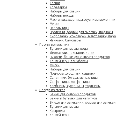
Ковши
Кофеварки
Наборы для специй
Наборы посуды
Масленки,сахарницы,соусницы,молочник
Миски
Пепельницы
Противни, формы для выпечки, подносы
Скороварки, соковарки, мантоварки, пар
Чайники, Самовары
Посуда из пластика
Бутылки для масла, воды
Держатели, подставки, лотки
Емкости, банки для сыпучих продуктов
Контейнеры, ланчбоксы
Миски
Наборы для специй
Подносы, дуршлаги, сушилки
Салатники, блюда, менажницы
Салфетницы, конфетницы
Хлебницы, сухарницы, тортницы
Посуда из стекла
Банки для сыпучих продуктов
Банки и бутылки для напитков
Блюдо для запекания, формы для запекан
Бутылки для масла
Кастрюли
Контейнеры