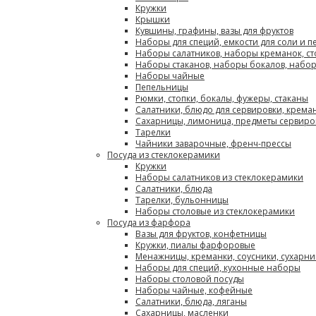
Кружки
Крышки
Кувшины, графины, вазы для фруктов
Наборы для специй, емкости для соли и п
Наборы салатников, наборы креманок, с
Наборы стаканов, наборы бокалов, набо
Наборы чайные
Пепельницы
Рюмки, стопки, бокалы, фужеры, стаканы
Салатники, блюдо для сервировки, крема
Сахарницы, лимоница, предметы сервиро
Тарелки
Чайники заварочные, френч-прессы
Посуда из стеклокерамики
Кружки
Наборы салатников из стеклокерамики
Салатники, блюда
Тарелки, бульонницы
Наборы столовые из стеклокерамики
Посуда из фарфора
Вазы для фруктов, конфетницы
Кружки, пиалы фарфоровые
Менажницы, креманки, соусники, сухарн
Наборы для специй, кухонные наборы
Наборы столовой посуды
Наборы чайные, кофейные
Салатники, блюда, ляганы
Сахарницы, масленки