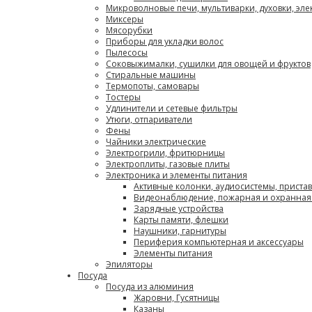
Микроволновые печи, мультиварки, духовки, эл
Миксеры
Мясорубки
Приборы для укладки волос
Пылесосы
Соковыжималки, сушилки для овощей и фруктов
Стиральные машины
Термопоты, самовары
Тостеры
Удлинители и сетевые фильтры
Утюги, отпариватели
Фены
Чайники электрические
Электрогрили, фритюрницы
Электроплиты, газовые плиты
Электроника и элементы питания
Активные колонки, аудиосистемы, приста
Видеонаблюдение, пожарная и охранная
Зарядные устройства
Карты памяти, флешки
Наушники, гарнитуры
Периферия компьютерная и аксессуары
Элементы питания
Эпиляторы
Посуда
Посуда из алюминия
Жаровни, Гусятницы
Казаны